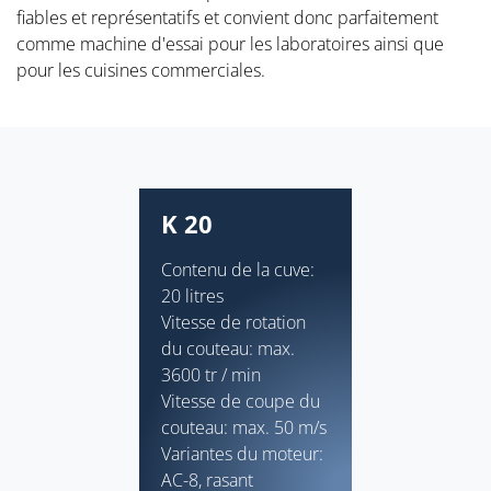
fiables et représentatifs et convient donc parfaitement
comme machine d'essai pour les laboratoires ainsi que
pour les cuisines commerciales.
K 20
Contenu de la cuve:
20 litres
Vitesse de rotation
du couteau: max.
3600 tr / min
Vitesse de coupe du
couteau: max. 50 m/s
Variantes du moteur:
AC-8, rasant