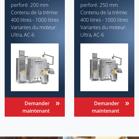
perforé: 200 mm
perforé: 250 mm
Contenu de la trémie:
Contenu de la trémie:
400 litres - 1000 litres
400 litres - 1000 litres
Variantes du moteur:
Variantes du moteur:
Ultra, AC-6
Ultra, AC-6
Demander
Demander
maintenant
maintenant