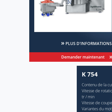
PLUS D'INFORMATIONS
Demander maintenant
K 754
Contenu de la cuv
Vitesse de rotat
tr / min
Vitesse de coupe
Variantes du mote