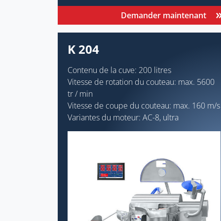
Demander maintenant
K 204
Contenu de la cuve: 200 litres
Vitesse de rotation du couteau: max. 5600
tr / min
Vitesse de coupe du couteau: max. 160 m/s
Variantes du moteur: AC-8, ultra