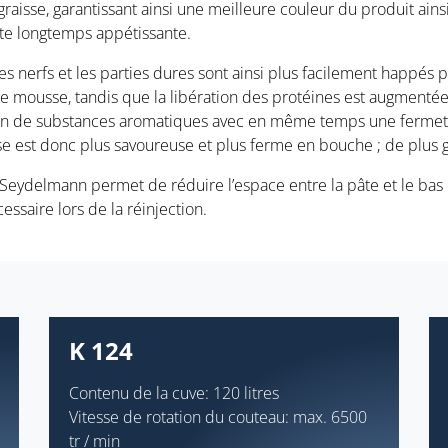
 graisse, garantissant ainsi une meilleure couleur du produit ain
este longtemps appétissante.
s nerfs et les parties dures sont ainsi plus facilement happés pa
mousse, tandis que la libération des protéines est augmentée d
tion de substances aromatiques avec en même temps une fermeté 
se est donc plus savoureuse et plus ferme en bouche ; de plus g
 Seydelmann permet de réduire l’espace entre la pâte et le bas 
ssaire lors de la réinjection.
K 124
Contenu de la cuve: 120 litres
Vitesse de rotation du couteau: max. 6500
tr / min