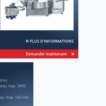
PLUS D'INFORMATIONS
Demander maintenant
itres
teau: max. 3400
au: max. 160 m/s