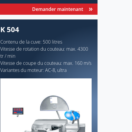
Demander maintenant
K 504
Contenu de la cuve: 500 litres
Vitesse de rotation du couteau: max. 4300
tr / min
Vitesse de coupe du couteau: max. 160 m/s
Variantes du moteur: AC-8, ultra