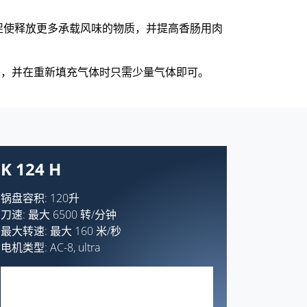
促使释放更多承载风味的物质，并提高香肠用肉
条件，并在重新填充气体时只需少量气体即可。
K 124 H
锅盘容积: 120升
刀速: 最大 6500 转/分钟
最大转速: 最大 160 米/秒
电机类型: AC-8, ultra