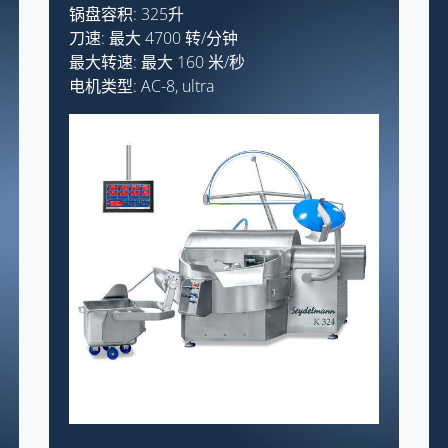
锅盘容积: 325升
刀速: 最大 4700 转/分钟
最大转速: 最大 160 米/秒
电机类型: AC-8, ultra