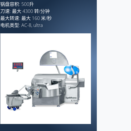
锅盘容积: 500升
刀速: 最大 4300 转/分钟
最大转速: 最大 160 米/秒
电机类型: AC-8, ultra