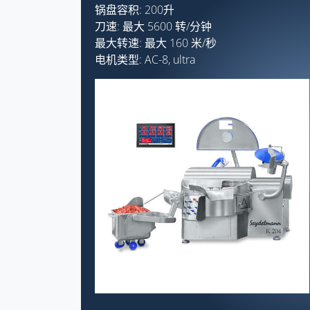
锅盘容积: 200升
刀速: 最大 5600 转/分钟
最大转速: 最大 160 米/秒
电机类型: AC-8, ultra