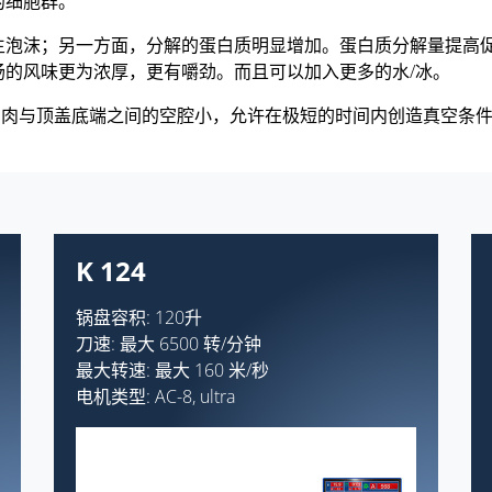
的细胞群。
生泡沫；另一方面，分解的蛋白质明显增加。蛋白质分解量提高
肠的风味更为浓厚，更有嚼劲。而且可以加入更多的水/冰。
—香肠用肉与顶盖底端之间的空腔小，允许在极短的时间内创造真空
K 124
锅盘容积: 120升
刀速: 最大 6500 转/分钟
最大转速: 最大 160 米/秒
电机类型: AC-8, ultra