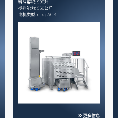
料斗容积: 990升
搅拌能力: 550公斤
电机类型: ultra, AC-4
更多信息