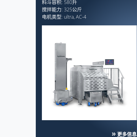
料斗容积: 580升
搅拌能力: 325公斤
电机类型: ultra, AC-4
更多信息