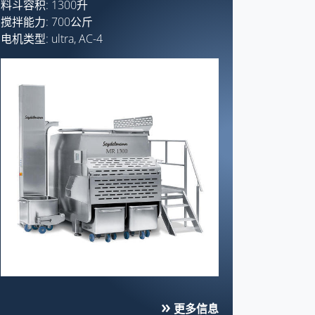
料斗容积: 1300升
搅拌能力: 700公斤
电机类型: ultra, AC-4
更多信息