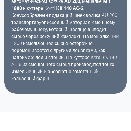
автоматическом волчке
AU 200
, мешалке
MR
1800
и куттере Konti
KK 140 AC-6
.
Конусообразный подающий шнек волчка AU 200
транспортирует исходный материал к мощному
рабочему шнеку, который щадяще выводит
сырье через режущий комплект. На мешалке MR
1800 измельченное сырье осторожно
перемешивается с другими добавками, как
например: лед и специи. На куттере Konti KK 140
AC-6 из смешанного сырья производится тонко
измельченный и абсолютно гомогенный
колбасный фарш.