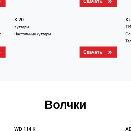
Скачать
K 20
KU
T
Куттеры
t
Настольные куттеры
Ос
Те
Скачать
Волчки
WD 114 K
AD