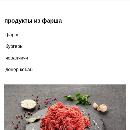
продукты из фарша
фарш
бургеры
чевапчичи
донер-кебаб