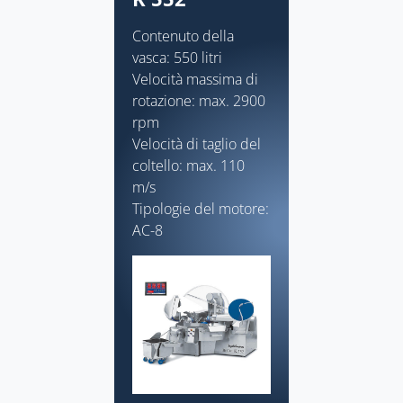
Contenuto della
vasca: 550 litri
Velocità massima di
rotazione: max. 2900
rpm
Velocità di taglio del
coltello: max. 110
m/s
Tipologie del motore:
AC-8