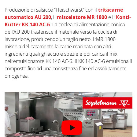
Produzione di salsicce “Fleischwurst” con il
tritacarne
automatico AU 200
, il
miscelatore MR 1800
e il
Konti-
Kutter KK 140 AC-6
. La coclea di alimentazione conica
dell’AU 200 trasferisce il materiale verso la coclea di
lavorazione, producendo un taglio netto. L’MR 1800
miscela delicatamente la carne macinata con altri
ingredienti quali ghiaccio e spezie e poi carica il mix
nell’emulsionatore KK 140 AC-6. Il KK 140 AC-6 emulsiona il
composto fino ad una consistenza fine ed assolutamente
omogenea.