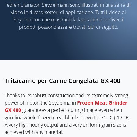
ed emulsinatori Seydelmann sono illustrati in una serie di
video in diversi settori di applicazione. Tutti i video di
Seydelmann che mostrano la lavorazione di diversi
prodotti possono essere trovati qui di seguito.
Tritacarne per Carne Congelata GX 400
Thanks to its robust construction and its extremely strong
power of motor, the Seydelmann
Frozen Meat Grinder
GX 400
guarantees a perfect cutting image even when
grinding whole frozen meat blocks down to -25 °C (-13 °F).
A very high hourly output and a very uniform grain size is
achieved with any material.