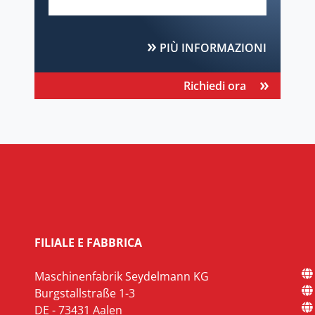
PIÙ INFORMAZIONI
Richiedi ora
FILIALE E FABBRICA
Maschinenfabrik Seydelmann KG
Burgstallstraße 1-3
DE - 73431 Aalen