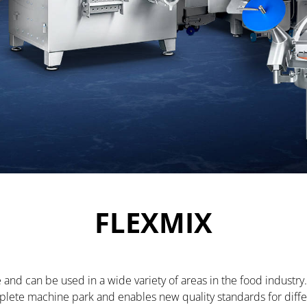
FLEXMIX
and can be used in a wide variety of areas in the food industry. 
plete machine park and enables new quality standards for diffe