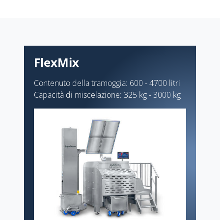
FlexMix
Contenuto della tramoggia: 600 - 4700 litri
Capacità di miscelazione: 325 kg - 3000 kg