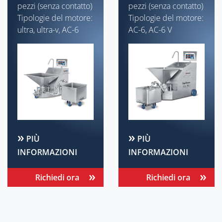
pezzi (senza contatto)
pezzi (senza contatto)
Tipologie del motore:
Tipologie del motore:
ultra, ultra-v, AC-6
AC-6, AC-6 V
PIÙ
PIÙ
INFORMAZIONI
INFORMAZIONI
Richiedi ora
Richiedi ora