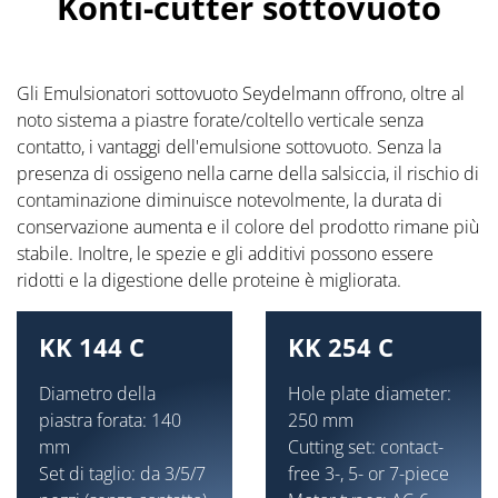
Konti-cutter sottovuoto
Gli Emulsionatori sottovuoto Seydelmann offrono, oltre al
noto sistema a piastre forate/coltello verticale senza
contatto, i vantaggi dell'emulsione sottovuoto. Senza la
presenza di ossigeno nella carne della salsiccia, il rischio di
contaminazione diminuisce notevolmente, la durata di
conservazione aumenta e il colore del prodotto rimane più
stabile. Inoltre, le spezie e gli additivi possono essere
ridotti e la digestione delle proteine è migliorata.
KK 144 C
KK 254 C
Diametro della
Hole plate diameter:
piastra forata: 140
250 mm
mm
Cutting set: contact-
Set di taglio: da 3/5/7
free 3-, 5- or 7-piece