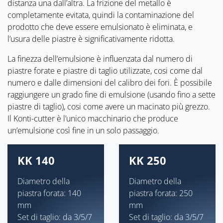
distanza una dall’altra. La frizione del metallo è
completamente evitata, quindi la contaminazione del
prodotto che deve essere emulsionato è eliminata, e
l’usura delle piastre è significativamente ridotta.
La finezza dell’emulsione è influenzata dal numero di
piastre forate e piastre di taglio utilizzate, cosi come dal
numero e dalle dimensioni del calibro dei fori. È possibile
raggiungere un grado fine di emulsione (usando fino a sette
piastre di taglio), cosi come avere un macinato più grezzo.
Il Konti-cutter è l’unico macchinario che produce
un’emulsione così fine in un solo passaggio.
KK 140
KK 250
Diametro della
Diametro della
piastra forata: 140
piastra forata: 250
mm
mm
Set di taglio: da 3/5/7
Set di taglio: da 3/5/7