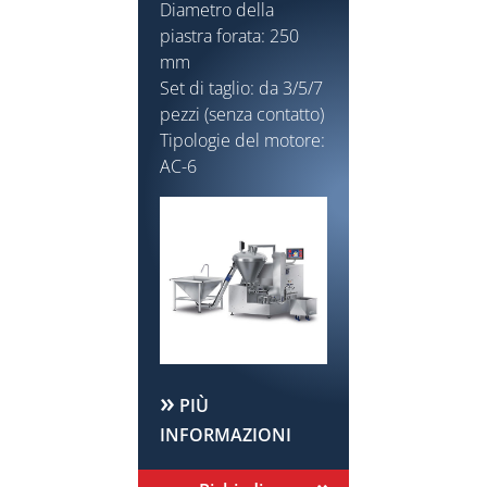
Diametro della
piastra forata: 250
mm
Set di taglio: da 3/5/7
pezzi (senza contatto)
Tipologie del motore:
AC-6
PIÙ
INFORMAZIONI