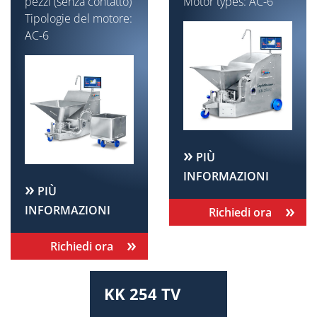
pezzi (senza contatto)
Motor types: AC-6
Tipologie del motore:
AC-6
PIÙ
INFORMAZIONI
PIÙ
INFORMAZIONI
Richiedi ora
Richiedi ora
KK 254 TV