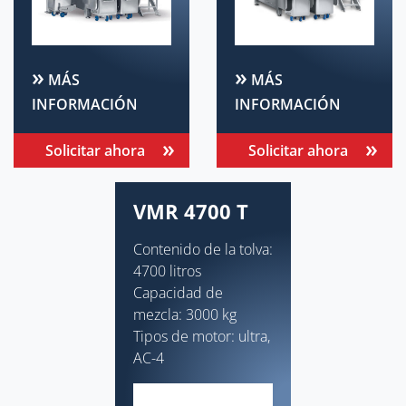
MÁS
MÁS
INFORMACIÓN
INFORMACIÓN
Solicitar ahora
Solicitar ahora
VMR 4700 T
Contenido de la tolva:
4700 litros
Capacidad de
mezcla: 3000 kg
Tipos de motor: ultra,
AC-4