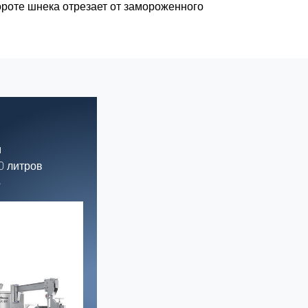
ороте шнека отрезает от замороженного
м
0 литров
6