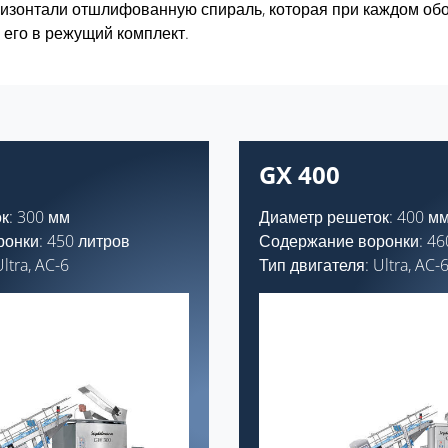
ризонтали отшлифованную спираль, которая при каждом об
 его в режущий комплект.
GX 400
к: 300 мм
Диаметр решеток: 400 м
онки: 450 литров
Содержание воронки: 46
ltra, AC-6
Тип двигателя: Ultra, AC-